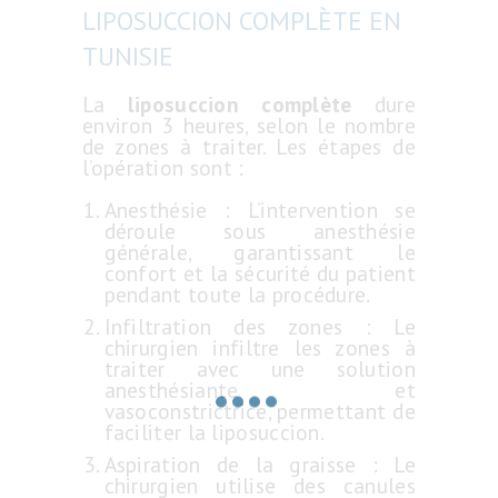
LIPOSUCCION COMPLÈTE EN
INTERVENTIONS
TUNISIE
LIPOSUCCION
La
liposuccion complète
dure
DJERBA
environ 3 heures, selon le nombre
de zones à traiter. Les étapes de
TARIFS
l’opération sont :
CONTACT
Anesthésie : L’intervention se
déroule sous anesthésie
DEMANDE DE
générale, garantissant le
confort et la sécurité du patient
DEVIS
pendant toute la procédure.
BLOG
Infiltration des zones : Le
chirurgien infiltre les zones à
traiter avec une solution
anesthésiante et
vasoconstrictrice, permettant de
faciliter la liposuccion.
Aspiration de la graisse : Le
chirurgien utilise des canules