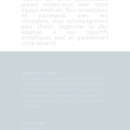
prenez rendez-vous avec notre
équipe médicale. Nos conseillères,
en partenariat avec nos
chirurgiens, vous accompagneront
pour choisir l’approche la plus
adaptée à vos objectifs
esthétiques, tout en garantissant
votre sécurité.
Liposuccion Tunisie
Notre agence est une agence de tourisme médical
spécialisée dans les interventions de liposuccion
en Tunisie. Que ce soit pour une liposuccion au
niveau des hanches, du ventre, des cuisses, des
bras, du dos, du menton… pour re-sculpter votre
silhouette.
Informations
Disponible 24/7