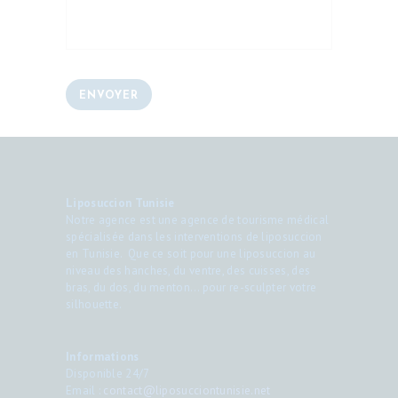
Liposuccion Tunisie
Notre agence est une agence de tourisme médical
spécialisée dans les interventions de liposuccion
en Tunisie. Que ce soit pour une liposuccion au
niveau des hanches, du ventre, des cuisses, des
bras, du dos, du menton… pour re-sculpter votre
silhouette.
Informations
Disponible 24/7
Email :
contact@liposucciontunisie.net