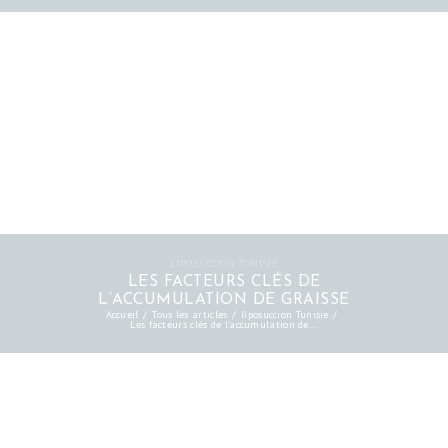
LIPOSUCCION TUNISIE
LES FACTEURS CLÉS DE
L’ACCUMULATION DE GRAISSE
Accueil
Tous les articles
liposuccion Tunisie
Les facteurs clés de l’accumulation de...