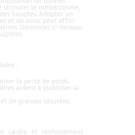
combinaison de bonnes
de stimuler le métabolisme,
e des hanches. Adopter un
s et de soins peut offrir
asives. Découvrez ci-dessous
ulptées.
sées :
iser la perte de poids.
lètes aident à stabiliser la
et de graisses saturées.
nt cardio et renforcement